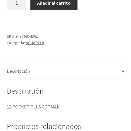
Añadir al carrito
POCKET
PLUS
COTMAN
cantidad
SKU:
94376954361
Categoría:
ACUARELA
Descripción
Descripción
12 POCKET PLUS COTMAN
Productos relacionados