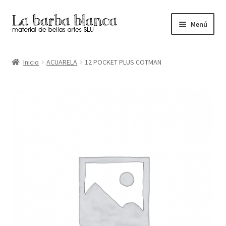
Ir
Ir
Menú
a
al
la
contenido
Inicio
navegación
Inicio
ACUARELA
12 POCKET PLUS COTMAN
Carrito
Finalizar compra
Inicio
Mi cuenta
Tienda