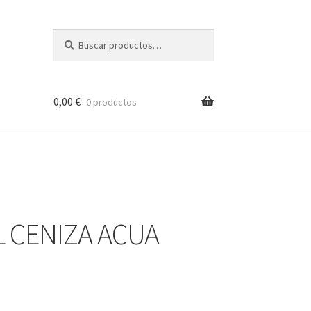
Buscar
Buscar
por:
0,00
€
0 productos
L CENIZA ACUA