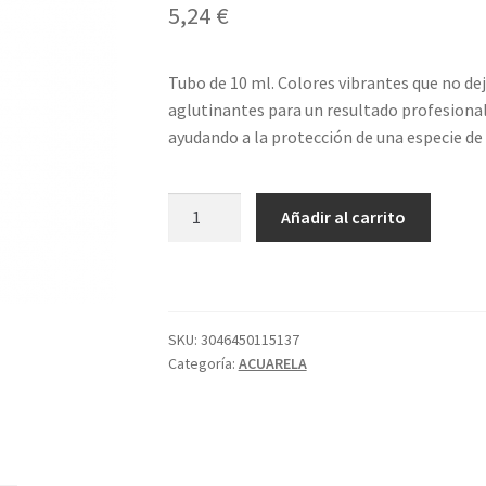
5,24
€
Tubo de 10 ml. Colores vibrantes que no de
aglutinantes para un resultado profesional
ayudando a la protección de una especie de
344
Añadir al carrito
TUBO
S1
AZUL
CENIZA
ACUA
SKU:
3046450115137
Categoría:
ACUARELA
SENNELIER
cantidad