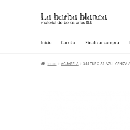
Ir
Ir
a
al
la
contenido
navegación
Inicio
Carrito
Finalizar compra
Inicio
Carrito
Finalizar compra
Inicio
Mi cuen
Inicio
ACUARELA
344 TUBO S1 AZUL CENIZA 