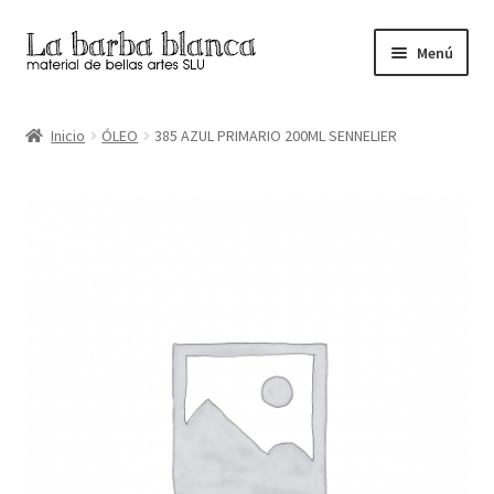
Ir
Ir
Menú
a
al
la
contenido
Inicio
navegación
Inicio
ÓLEO
385 AZUL PRIMARIO 200ML SENNELIER
Carrito
Finalizar compra
Inicio
Mi cuenta
Tienda