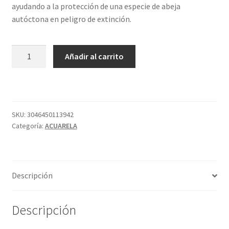
ayudando a la protección de una especie de abeja
autóctona en peligro de extinción.
435
Añadir al carrito
GODET
S1
PARDO
ASFALTO
SENNELIER
SKU:
3046450113942
Categoría:
ACUARELA
cantidad
Descripción
Descripción