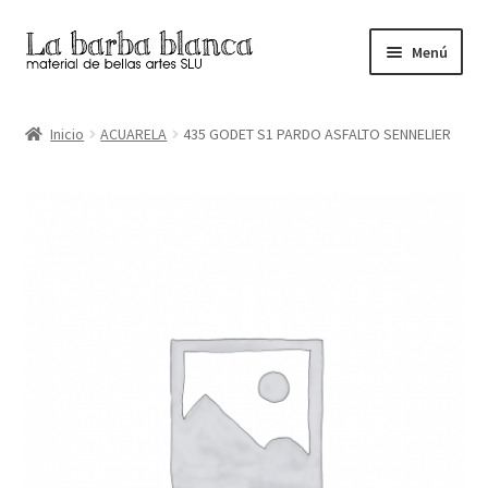
Ir
Ir
Menú
a
al
la
contenido
Inicio
navegación
Inicio
ACUARELA
435 GODET S1 PARDO ASFALTO SENNELIER
Carrito
Finalizar compra
Inicio
Mi cuenta
Tienda