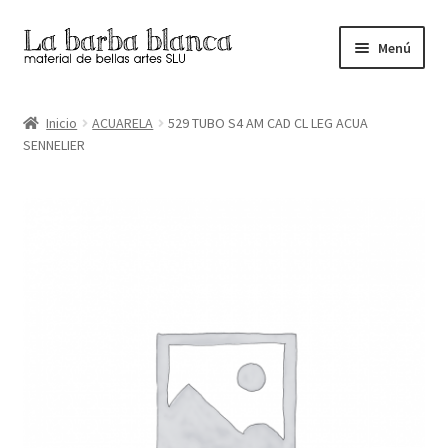
Ir
Ir
Menú
a
al
la
contenido
Inicio
navegación
Inicio
ACUARELA
529 TUBO S4 AM CAD CL LEG ACUA
SENNELIER
Carrito
Finalizar compra
Inicio
Mi cuenta
Tienda