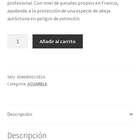
profesional. Con miel de panales propios en Francia,
ayudando a la protección de una especie de abeja
autóctona en peligro de extinción.
529
Añadir al carrito
TUBO
S4
AM
CAD
CL
SKU:
3046450115816
Categoría:
ACUARELA
LEG
ACUA
SENNELIER
cantidad
Descripción
Descripción