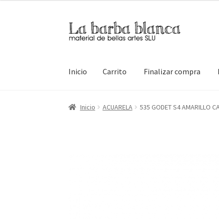
Ir
Ir
a
al
la
contenido
navegación
Inicio
Carrito
Finalizar compra
Inicio
Carrito
Finalizar compra
Inicio
Mi cuen
Inicio
ACUARELA
535 GODET S4 AMARILLO CA