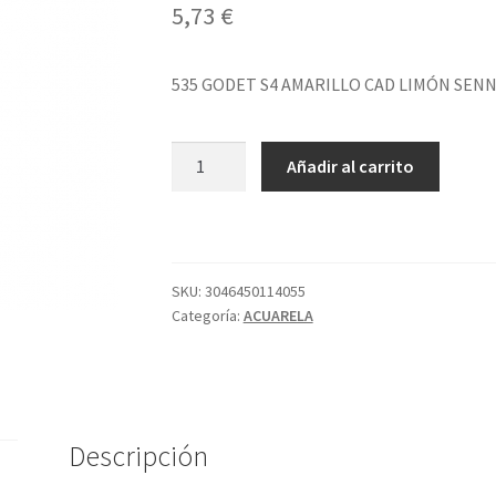
5,73
€
535 GODET S4 AMARILLO CAD LIMÓN SENN
535
Añadir al carrito
GODET
S4
AMARILLO
CAD
LIMÓN
SKU:
3046450114055
Categoría:
ACUARELA
SENNELIE
cantidad
Descripción