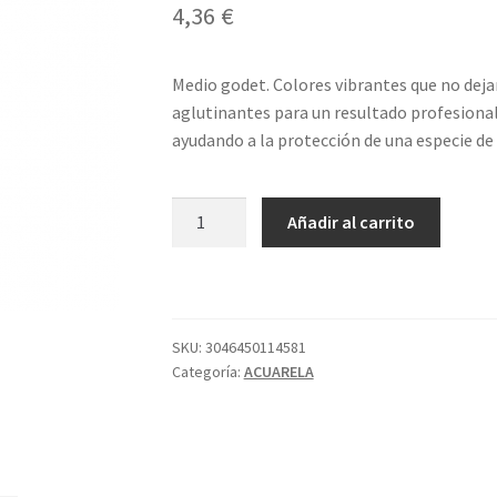
4,36
€
Medio godet. Colores vibrantes que no deja
aglutinantes para un resultado profesional
ayudando a la protección de una especie de
675
Añadir al carrito
GODET
S2
ROJO
BERM
FRANCÉS
SKU:
3046450114581
Categoría:
ACUARELA
SENNELIER
cantidad