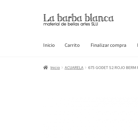
Ir
Ir
a
al
la
contenido
navegación
Inicio
Carrito
Finalizar compra
Inicio
Carrito
Finalizar compra
Inicio
Mi cuen
Inicio
ACUARELA
675 GODET S2 ROJO BERM 