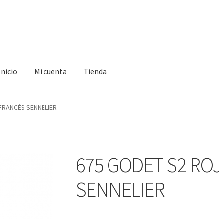
Inicio
Mi cuenta
Tienda
ta
Tienda
FRANCÉS SENNELIER
675 GODET S2 RO
SENNELIER