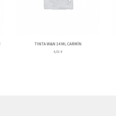
R
TINTA W&N 14 ML CARMÍN
4,01
€