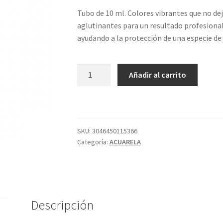
Tubo de 10 ml. Colores vibrantes que no de
aglutinantes para un resultado profesional
ayudando a la protección de una especie de
709
Añadir al carrito
TUBO
S1
GRIS
SENNELIER
ACUA
SKU:
3046450115366
Categoría:
ACUARELA
cantidad
Descripción