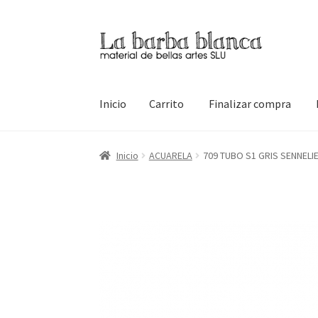
Ir
Ir
a
al
la
contenido
navegación
Inicio
Carrito
Finalizar compra
Inicio
Carrito
Finalizar compra
Inicio
Mi cuen
Inicio
ACUARELA
709 TUBO S1 GRIS SENNELI