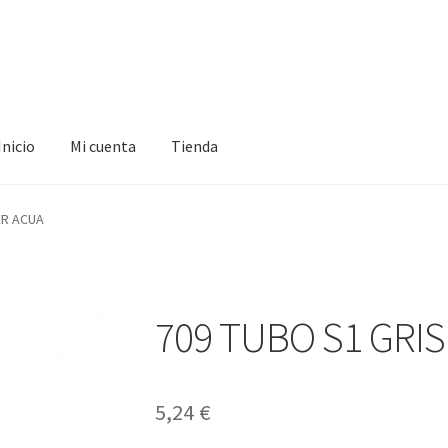
Inicio
Mi cuenta
Tienda
ta
Tienda
ER ACUA
709 TUBO S1 GRI
5,24
€