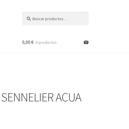
Buscar
Buscar
por:
0,00
€
0 productos
S SENNELIER ACUA