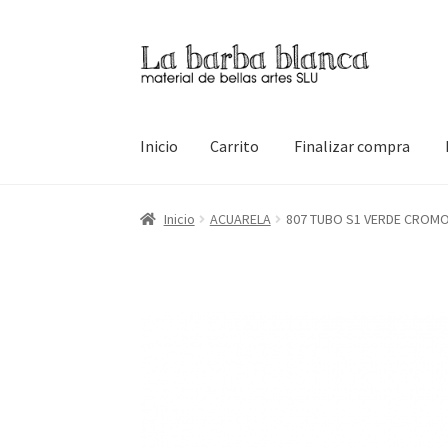
Ir
Ir
a
al
la
contenido
navegación
Inicio
Carrito
Finalizar compra
Inicio
Carrito
Finalizar compra
Inicio
Mi cuen
Inicio
ACUARELA
807 TUBO S1 VERDE CROMO