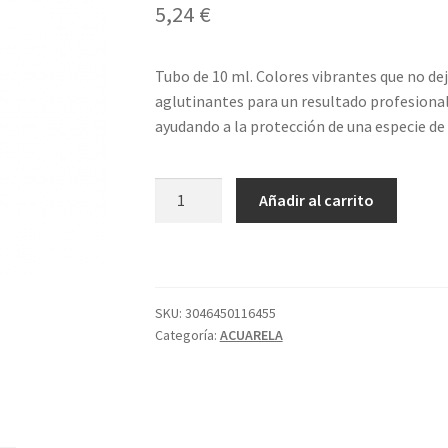
5,24
€
Tubo de 10 ml. Colores vibrantes que no de
aglutinantes para un resultado profesional
ayudando a la protección de una especie de
807
Añadir al carrito
TUBO
S1
VERDE
CROMO
OSC
SKU:
3046450116455
Categoría:
ACUARELA
ACUA
SENNELI
cantidad