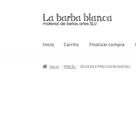
Ir
Ir
a
al
la
contenido
navegación
Inicio
Carrito
Finalizar compra
Inicio
Carrito
Finalizar compra
Inicio
Mi cuen
Inicio
PINCEL
8534 N10 PRECISION RAFAEL