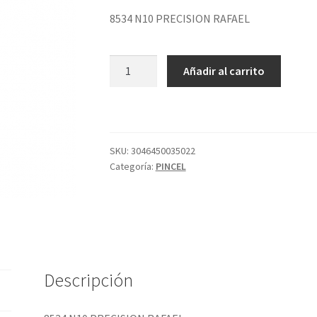
8534 N10 PRECISION RAFAEL
8534
Añadir al carrito
N10
PRECISION
RAFAEL
cantidad
SKU:
3046450035022
Categoría:
PINCEL
Descripción