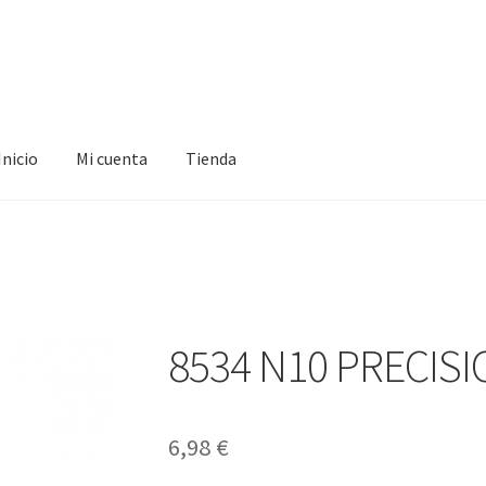
Inicio
Mi cuenta
Tienda
ta
Tienda
8534 N10 PRECISI
6,98
€