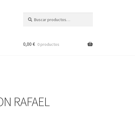
Buscar
Buscar
por:
0,00
€
0 productos
ON RAFAEL