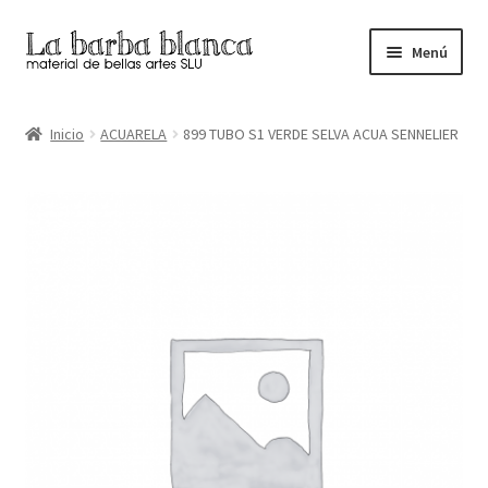
Ir
Ir
Menú
a
al
la
contenido
Inicio
navegación
Inicio
ACUARELA
899 TUBO S1 VERDE SELVA ACUA SENNELIER
Carrito
Finalizar compra
Inicio
Mi cuenta
Tienda