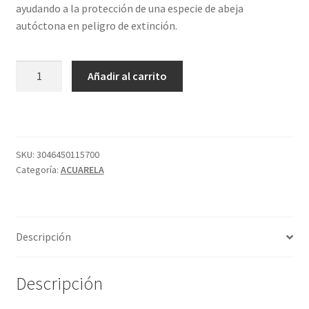
ayudando a la protección de una especie de abeja
autóctona en peligro de extinción.
899
Añadir al carrito
TUBO
S1
VERDE
SELVA
ACUA
SKU:
3046450115700
Categoría:
ACUARELA
SENNELIER
cantidad
Descripción
Descripción