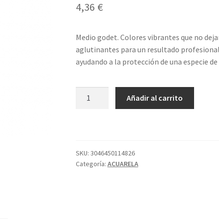
4,36
€
Medio godet. Colores vibrantes que no deja
aglutinantes para un resultado profesional
ayudando a la protección de una especie de
911
Añadir al carrito
1/2
GODET
S2
VIOLETA
COB
SKU:
3046450114826
Categoría:
ACUARELA
CL
SENNELIE
cantidad