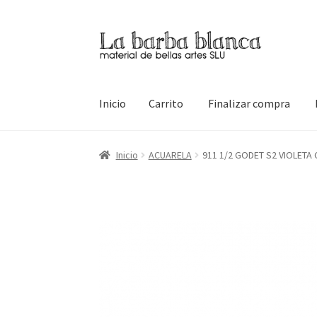
Ir
Ir
a
al
la
contenido
navegación
Inicio
Carrito
Finalizar compra
Inicio
Carrito
Finalizar compra
Inicio
Mi cuen
Inicio
ACUARELA
911 1/2 GODET S2 VIOLETA 