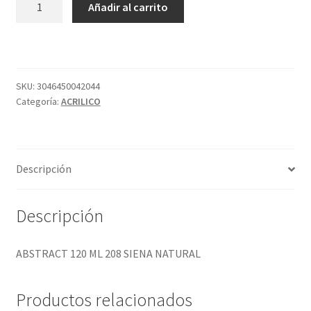
Añadir al carrito
120
ML
208
SIENA
NATURAL
SKU:
3046450042044
Categoría:
ACRILICO
cantidad
Descripción
Descripción
ABSTRACT 120 ML 208 SIENA NATURAL
Productos relacionados