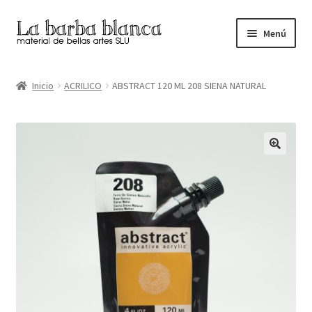
Ir
Ir
Menú
a
al
la
contenido
Inicio
navegación
Inicio
ACRILICO
ABSTRACT 120 ML 208 SIENA NATURAL
Carrito
Finalizar compra
Inicio
Mi cuenta
Tienda