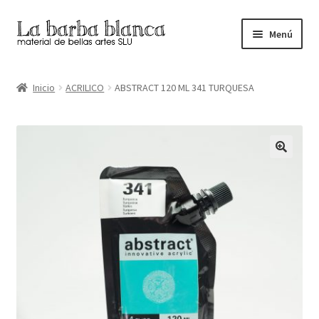
Ir
Ir
Menú
a
al
la
contenido
Inicio
navegación
Inicio
ACRILICO
ABSTRACT 120 ML 341 TURQUESA
Carrito
Finalizar compra
Inicio
Mi cuenta
Tienda