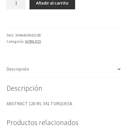
Añadir al carrito
120
ML
341
TURQUESA
cantidad
SKU:
3046450042198
Categoría:
ACRILICO
Descripción
Descripción
ABSTRACT 120 ML 341 TURQUESA
Productos relacionados