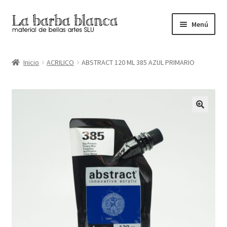
Ir
Ir
Menú
a
al
la
contenido
Inicio
navegación
Inicio
ACRILICO
ABSTRACT 120 ML 385 AZUL PRIMARIO
Carrito
Finalizar compra
Inicio
Mi cuenta
Tienda