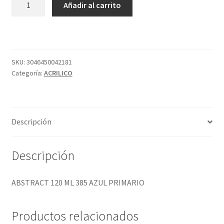
Añadir al carrito
120
ML
385
AZUL
PRIMARIO
SKU:
3046450042181
Categoría:
ACRILICO
cantidad
Descripción
Descripción
ABSTRACT 120 ML 385 AZUL PRIMARIO
Productos relacionados