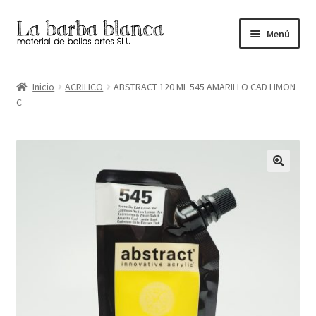
Ir
Ir
Menú
a
al
la
contenido
Inicio
navegación
Inicio
ACRILICO
ABSTRACT 120 ML 545 AMARILLO CAD LIMON
C
Carrito
Finalizar compra
Inicio
Mi cuenta
Tienda