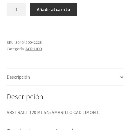
ABSTRACT
Añadir al carrito
120
ML
545
AMARILLO
CAD
SKU:
3046450042228
Categoría:
ACRILICO
LIMON
C
cantidad
Descripción
Descripción
ABSTRACT 120 ML 545 AMARILLO CAD LIMON C