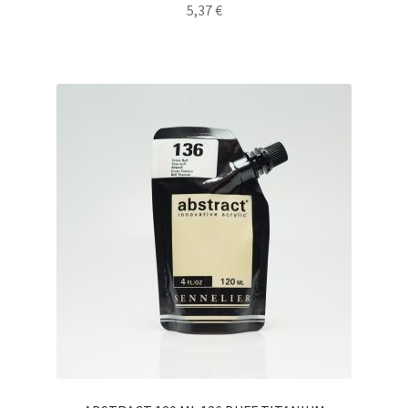
5,37
€