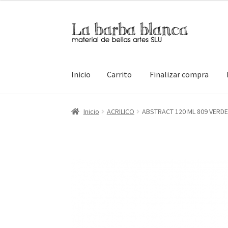
Ir
Ir
a
al
la
contenido
navegación
Inicio
Carrito
Finalizar compra
Inicio
Carrito
Finalizar compra
Inicio
Mi cuen
Inicio
ACRILICO
ABSTRACT 120 ML 809 VERD