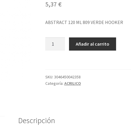
5,37
€
ABSTRACT 120 ML 809 VERDE HOOKER
ABSTRACT
Añadir al carrito
120
ML
809
VERDE
HOOKER
SKU:
3046450042358
Categoría:
ACRILICO
cantidad
Descripción