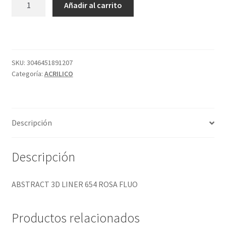
Añadir al carrito
3D
LINER
654
ROSA
FLUO
SKU:
3046451891207
Categoría:
ACRILICO
cantidad
Descripción
Descripción
ABSTRACT 3D LINER 654 ROSA FLUO
Productos relacionados