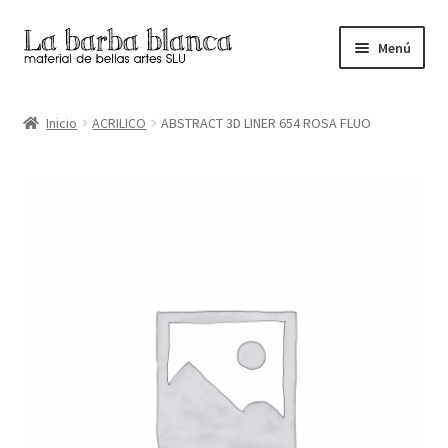
Ir
Ir
Menú
a
al
la
contenido
Inicio
navegación
Inicio
ACRILICO
ABSTRACT 3D LINER 654 ROSA FLUO
Carrito
Finalizar compra
Inicio
Mi cuenta
Tienda