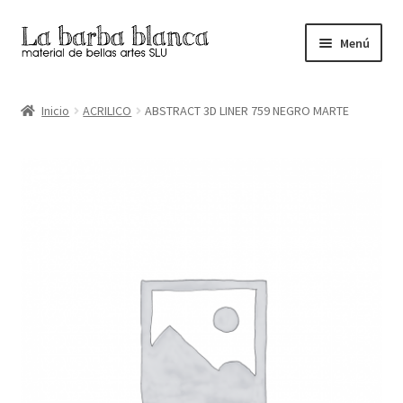
Ir
Ir
Menú
a
al
la
contenido
Inicio
navegación
Inicio
ACRILICO
ABSTRACT 3D LINER 759 NEGRO MARTE
Carrito
Finalizar compra
Inicio
Mi cuenta
Tienda