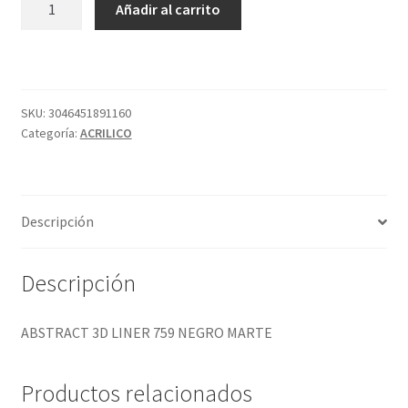
Añadir al carrito
3D
LINER
759
NEGRO
MARTE
SKU:
3046451891160
Categoría:
ACRILICO
cantidad
Descripción
Descripción
ABSTRACT 3D LINER 759 NEGRO MARTE
Productos relacionados