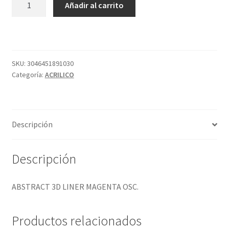
Añadir al carrito
3D
LINER
MAGENTA
OSC.
cantidad
SKU:
3046451891030
Categoría:
ACRILICO
Descripción
Descripción
ABSTRACT 3D LINER MAGENTA OSC.
Productos relacionados