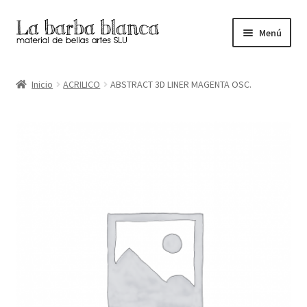
Ir
Ir
Menú
a
al
la
contenido
Inicio
navegación
Inicio
ACRILICO
ABSTRACT 3D LINER MAGENTA OSC.
Carrito
Finalizar compra
Inicio
Mi cuenta
Tienda