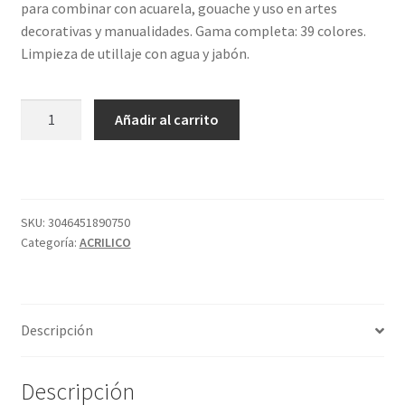
para combinar con acuarela, gouache y uso en artes
decorativas y manualidades. Gama completa: 39 colores.
Limpieza de utillaje con agua y jabón.
ABSTRACT
Añadir al carrito
MATT
60ML
543
AM.
CAD.
SKU:
3046451890750
Categoría:
ACRILICO
OSC.
SUS
cantidad
Descripción
Descripción