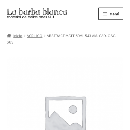
Ir
Ir
Menú
a
al
la
contenido
Inicio
navegación
Inicio
ACRILICO
ABSTRACT MATT 60ML 543 AM. CAD. OSC.
SUS
Carrito
Finalizar compra
Inicio
Mi cuenta
Tienda