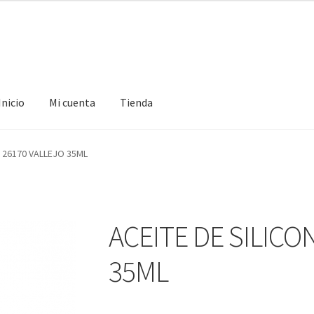
Inicio
Mi cuenta
Tienda
ta
Tienda
A 26170 VALLEJO 35ML
ACEITE DE SILICO
35ML