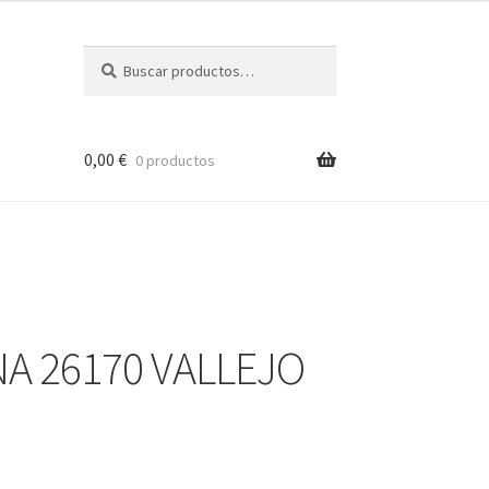
Buscar
Buscar
por:
0,00
€
0 productos
NA 26170 VALLEJO