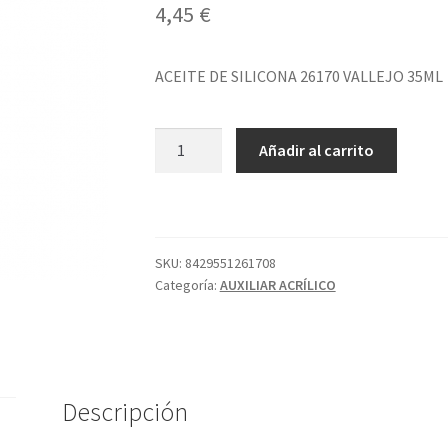
4,45
€
ACEITE DE SILICONA 26170 VALLEJO 35ML
ACEITE
Añadir al carrito
DE
SILICONA
26170
VALLEJO
35ML
SKU:
8429551261708
Categoría:
AUXILIAR ACRÍLICO
cantidad
Descripción