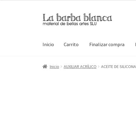
Ir
Ir
a
al
la
contenido
navegación
Inicio
Carrito
Finalizar compra
Inicio
Carrito
Finalizar compra
Inicio
Mi cuen
Inicio
AUXILIAR ACRÍLICO
ACEITE DE SILICON