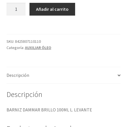
BARNIZ
Añadir al carrito
DAMMAR
BRILLO
100ML
L.
LEVANTE
SKU:
8425807110110
Categoría:
AUXILIAR ÓLEO
cantidad
Descripción
Descripción
BARNIZ DAMMAR BRILLO 100ML L. LEVANTE