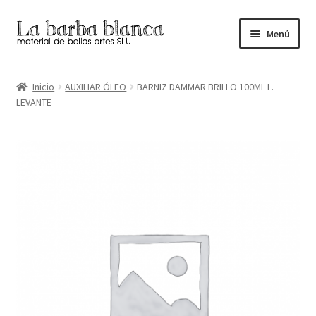
Ir
Ir
Menú
a
al
la
contenido
Inicio
navegación
Inicio
AUXILIAR ÓLEO
BARNIZ DAMMAR BRILLO 100ML L.
LEVANTE
Carrito
Finalizar compra
Inicio
Mi cuenta
Tienda