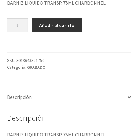
BARNIZ LIQUIDO TRANSP. 75ML CHARBONNEL
BARNIZ
Añadir al carrito
LIQUIDO
TRANSP.
75ML
CHARBONNEL
cantidad
SKU:
3013643321750
Categoría:
GRABADO
Descripción
Descripción
BARNIZ LIQUIDO TRANSP. 75ML CHARBONNEL