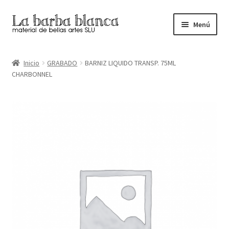
Ir
Ir
Menú
a
al
la
contenido
Inicio
navegación
Inicio
GRABADO
BARNIZ LIQUIDO TRANSP. 75ML
CHARBONNEL
Carrito
Finalizar compra
Inicio
Mi cuenta
Tienda