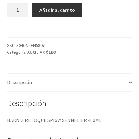
BARNIZ
Añadir al carrito
RETOQUE
SPRAY
SENNELIER
400ML
cantidad
SKU:
3046450445807
Categoría:
AUXILIAR ÓLEO
Descripción
Descripción
BARNIZ RETOQUE SPRAY SENNELIER 400ML