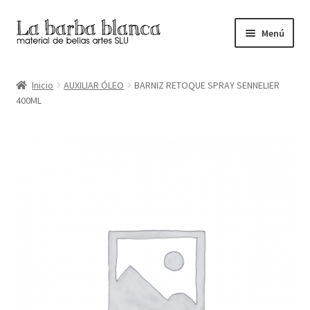
Ir
Ir
Menú
a
al
la
contenido
Inicio
navegación
Inicio
AUXILIAR ÓLEO
BARNIZ RETOQUE SPRAY SENNELIER
400ML
Carrito
Finalizar compra
Inicio
Mi cuenta
Tienda