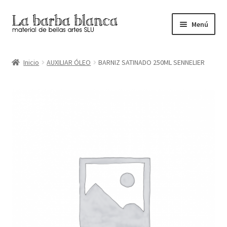
Ir
Ir
Menú
a
al
la
contenido
Inicio
navegación
Inicio
AUXILIAR ÓLEO
BARNIZ SATINADO 250ML SENNELIER
Carrito
Finalizar compra
Inicio
Mi cuenta
Tienda