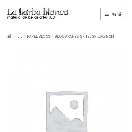
Ir
Ir
Menú
a
al
la
contenido
Inicio
navegación
Inicio
PAPEL BLOCS
BLOC ARCHES GF 185GR 26X36 CM
Carrito
Finalizar compra
Inicio
Mi cuenta
Tienda