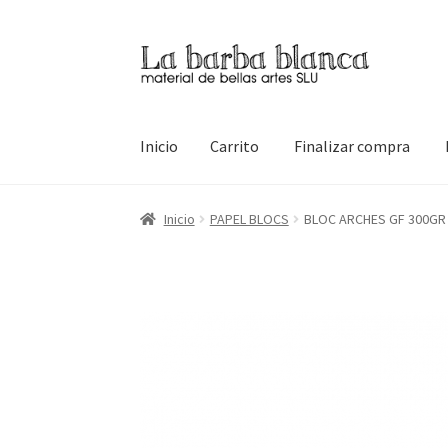
Ir
Ir
a
al
la
contenido
navegación
Inicio
Carrito
Finalizar compra
Inicio
Carrito
Finalizar compra
Inicio
Mi cuen
Inicio
PAPEL BLOCS
BLOC ARCHES GF 300GR