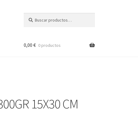
Buscar
Buscar
por:
0,00
€
0 productos
300GR 15X30 CM