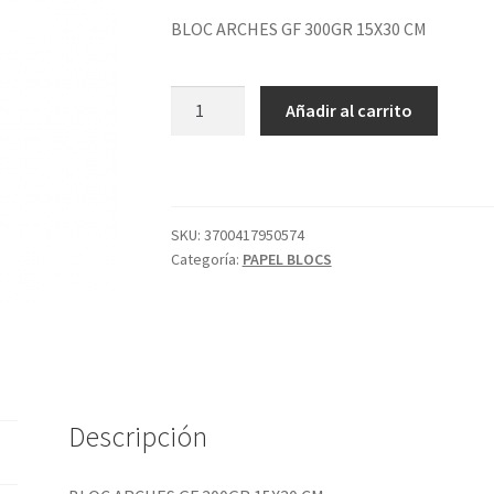
BLOC ARCHES GF 300GR 15X30 CM
BLOC
Añadir al carrito
ARCHES
GF
300GR
15X30
CM
SKU:
3700417950574
Categoría:
PAPEL BLOCS
cantidad
Descripción