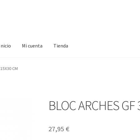
Inicio
Mi cuenta
Tienda
ta
Tienda
 15X30 CM
BLOC ARCHES GF 
27,95
€