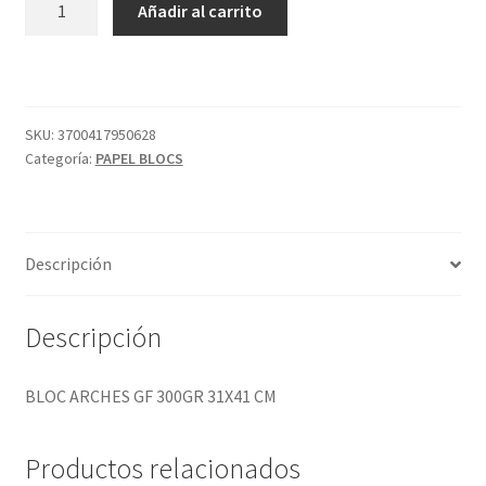
Añadir al carrito
ARCHES
GF
300GR
31X41
CM
SKU:
3700417950628
Categoría:
PAPEL BLOCS
cantidad
Descripción
Descripción
BLOC ARCHES GF 300GR 31X41 CM
Productos relacionados