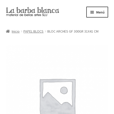
Ir
Ir
Menú
a
al
la
contenido
Inicio
navegación
Inicio
PAPEL BLOCS
BLOC ARCHES GF 300GR 31X41 CM
Carrito
Finalizar compra
Inicio
Mi cuenta
Tienda