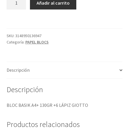
Añadir al carrito
BASIK
A4+
130GR
+6
LÁPIZ
SKU:
3148950136947
Categoría:
PAPEL BLOCS
GIOTTO
cantidad
Descripción
Descripción
BLOC BASIK A4+ 130GR +6 LÁPIZ GIOTTO
Productos relacionados