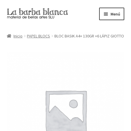
Ir
Ir
Menú
a
al
la
contenido
Inicio
navegación
Inicio
PAPEL BLOCS
BLOC BASIK A4+ 130GR +6 LÁPIZ GIOTTO
Carrito
Finalizar compra
Inicio
Mi cuenta
Tienda