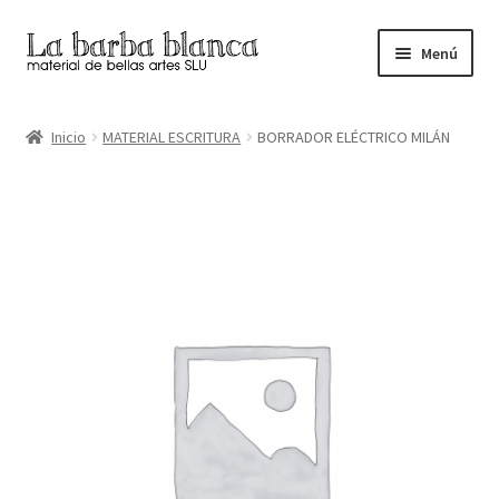
Ir
Ir
Menú
a
al
la
contenido
Inicio
navegación
Inicio
MATERIAL ESCRITURA
BORRADOR ELÉCTRICO MILÁN
Carrito
Finalizar compra
Inicio
Mi cuenta
Tienda