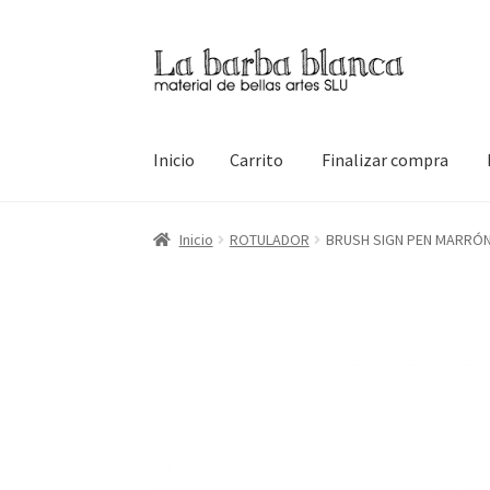
Ir
Ir
a
al
la
contenido
navegación
Inicio
Carrito
Finalizar compra
Inicio
Carrito
Finalizar compra
Inicio
Mi cuen
Inicio
ROTULADOR
BRUSH SIGN PEN MARRÓ