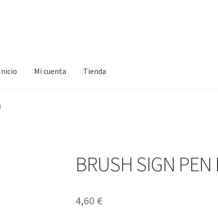
Inicio
Mi cuenta
Tienda
ta
Tienda
N
BRUSH SIGN PEN
4,60
€