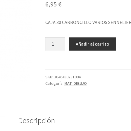
6,95
€
CAJA 30 CARBONCILLO VARIOS SENNELIE
CAJA
Añadir al carrito
30
CARBONCILLO
VARIOS
SENNELIER
cantidad
SKU:
3046450231004
Categoría:
MAT. DIBUJO
Descripción