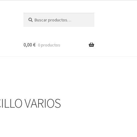
Buscar
Buscar
por:
0,00
€
0 productos
ILLO VARIOS