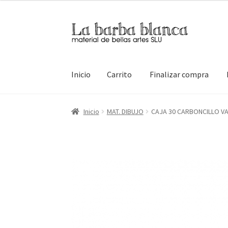
Ir
Ir
a
al
la
contenido
navegación
Inicio
Carrito
Finalizar compra
Inicio
Carrito
Finalizar compra
Inicio
Mi cuen
Inicio
MAT. DIBUJO
CAJA 30 CARBONCILLO VA