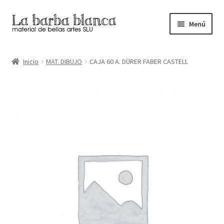
Ir
Ir
Menú
a
al
la
contenido
Inicio
navegación
Inicio
MAT. DIBUJO
CAJA 60 A. DÜRER FABER CASTELL
Carrito
Finalizar compra
Inicio
Mi cuenta
Tienda