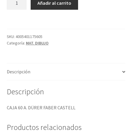
Añadir al carrito
60
A.
DÜRER
FABER
CASTELL
SKU:
4005401175605
Categoría:
MAT. DIBUJO
cantidad
Descripción
Descripción
CAJA 60 A. DÜRER FABER CASTELL
Productos relacionados