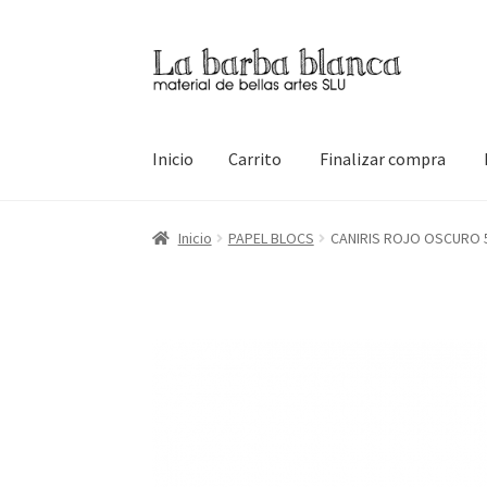
Ir
Ir
a
al
la
contenido
navegación
Inicio
Carrito
Finalizar compra
Inicio
Carrito
Finalizar compra
Inicio
Mi cuen
Inicio
PAPEL BLOCS
CANIRIS ROJO OSCURO 