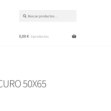
Buscar
Buscar
por:
0,00
€
0 productos
CURO 50X65