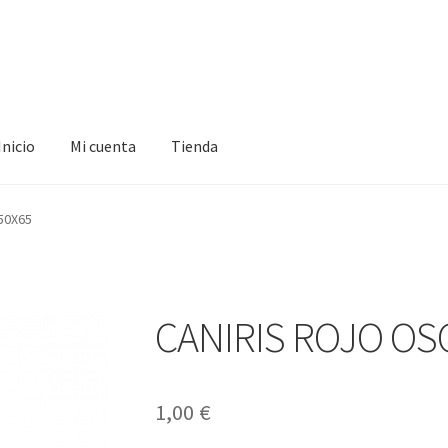
Inicio
Mi cuenta
Tienda
ta
Tienda
50X65
CANIRIS ROJO OS
1,00
€