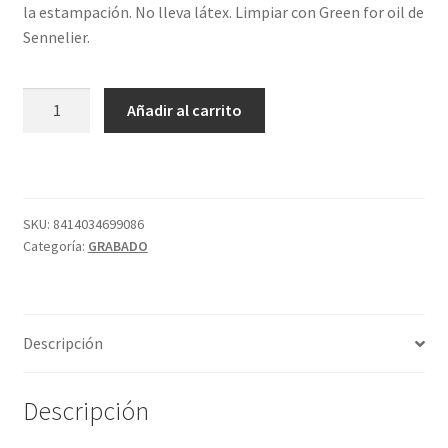
la estampación. No lleva látex. Limpiar con Green for oil de
Sennelier.
CARVING
Añadir al carrito
BLOCK
AZUL
15X9
CM
FACTIS
SKU:
8414034699086
Categoría:
GRABADO
cantidad
Descripción
Descripción