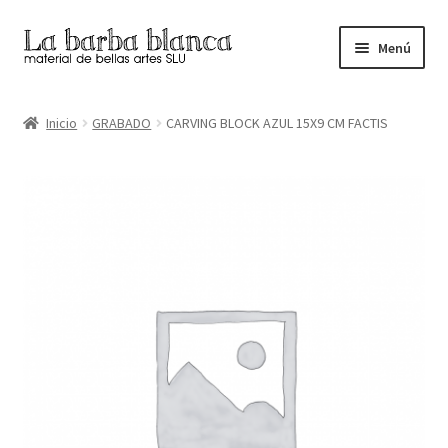
Ir
Ir
Menú
a
al
la
contenido
Inicio
navegación
Inicio
GRABADO
CARVING BLOCK AZUL 15X9 CM FACTIS
Carrito
Finalizar compra
Inicio
Mi cuenta
Tienda