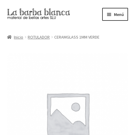
Ir
Ir
Menú
a
al
la
contenido
Inicio
navegación
Inicio
ROTULADOR
CERAMGLASS 1MM VERDE
Carrito
Finalizar compra
Inicio
Mi cuenta
Tienda