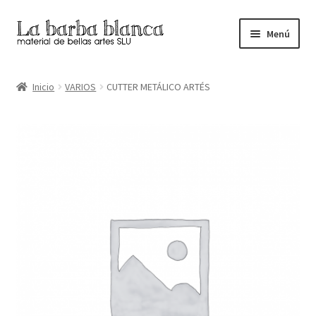
Ir
Ir
Menú
a
al
la
contenido
Inicio
navegación
Inicio
VARIOS
CUTTER METÁLICO ARTÉS
Carrito
Finalizar compra
Inicio
Mi cuenta
Tienda