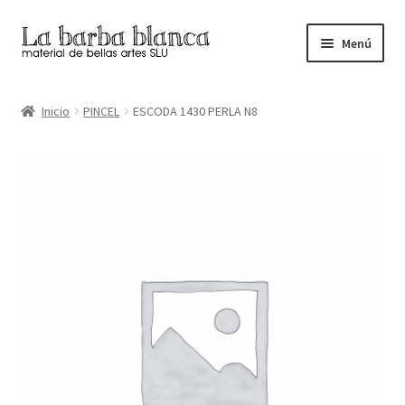
Ir
Ir
Menú
a
al
la
contenido
Inicio
navegación
Inicio
PINCEL
ESCODA 1430 PERLA N8
Carrito
Finalizar compra
Inicio
Mi cuenta
Tienda