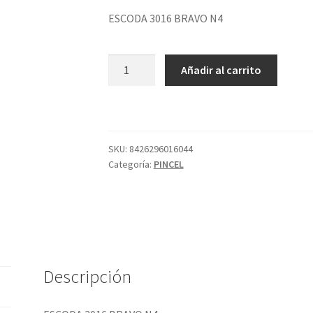
ESCODA 3016 BRAVO N4
ESCODA
Añadir al carrito
3016
BRAVO
N4
cantidad
SKU:
8426296016044
Categoría:
PINCEL
Descripción