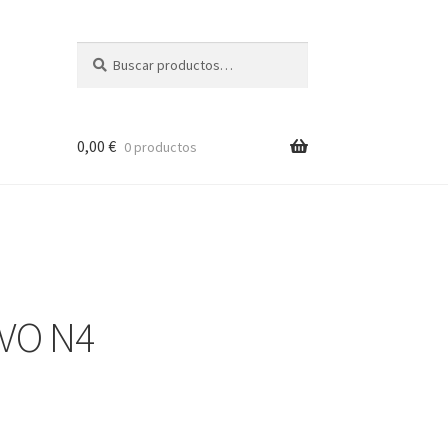
Buscar
Buscar
por:
0,00
€
0 productos
VO N4