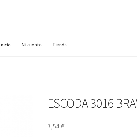
Inicio
Mi cuenta
Tienda
ta
Tienda
ESCODA 3016 BRA
7,54
€