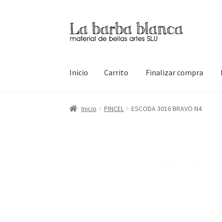
Ir
Ir
a
al
la
contenido
navegación
Inicio
Carrito
Finalizar compra
Inicio
Carrito
Finalizar compra
Inicio
Mi cuen
Inicio
PINCEL
ESCODA 3016 BRAVO N4