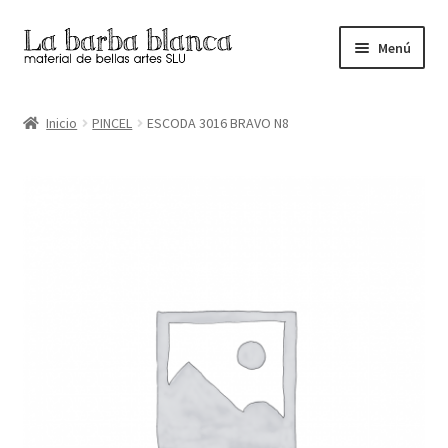
Ir
Ir
Menú
a
al
la
contenido
Inicio
navegación
Inicio
PINCEL
ESCODA 3016 BRAVO N8
Carrito
Finalizar compra
Inicio
Mi cuenta
Tienda