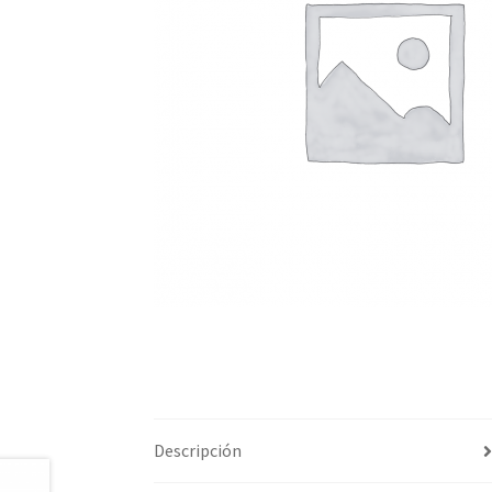
Descripción