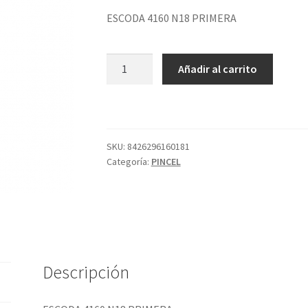
ESCODA 4160 N18 PRIMERA
ESCODA
Añadir al carrito
4160
N18
PRIMERA
cantidad
SKU:
8426296160181
Categoría:
PINCEL
Descripción