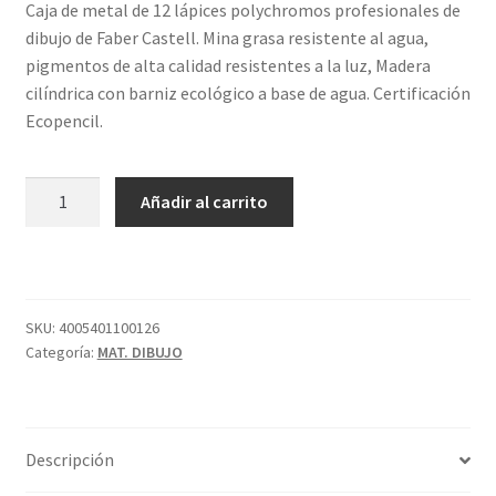
Caja de metal de 12 lápices polychromos profesionales de
dibujo de Faber Castell. Mina grasa resistente al agua,
pigmentos de alta calidad resistentes a la luz, Madera
cilíndrica con barniz ecológico a base de agua. Certificación
Ecopencil.
EST.
Añadir al carrito
METAL
12
POLYCHROMOS
FABER
CASTELL
SKU:
4005401100126
Categoría:
MAT. DIBUJO
cantidad
Descripción