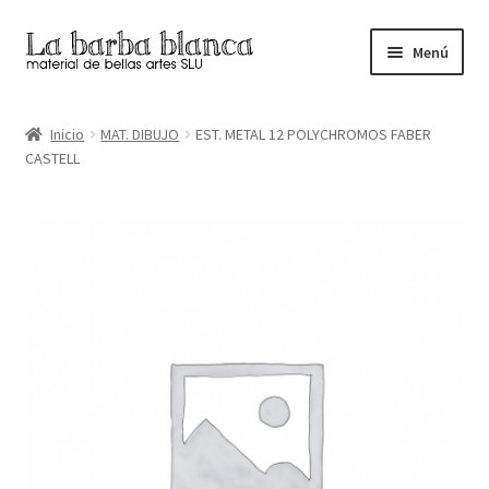
Ir
Ir
Menú
a
al
la
contenido
Inicio
navegación
Inicio
MAT. DIBUJO
EST. METAL 12 POLYCHROMOS FABER
CASTELL
Carrito
Finalizar compra
Inicio
Mi cuenta
Tienda