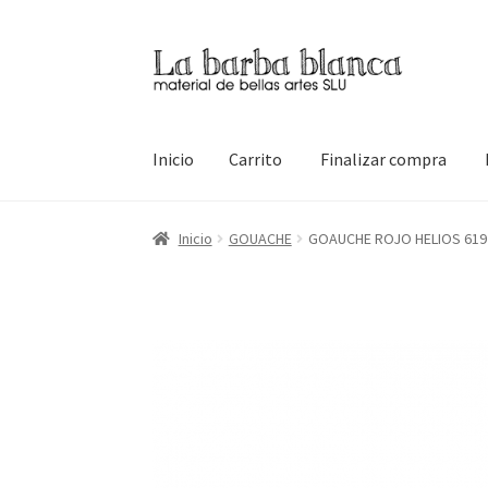
Ir
Ir
a
al
la
contenido
navegación
Inicio
Carrito
Finalizar compra
Inicio
Carrito
Finalizar compra
Inicio
Mi cuen
Inicio
GOUACHE
GOAUCHE ROJO HELIOS 619 