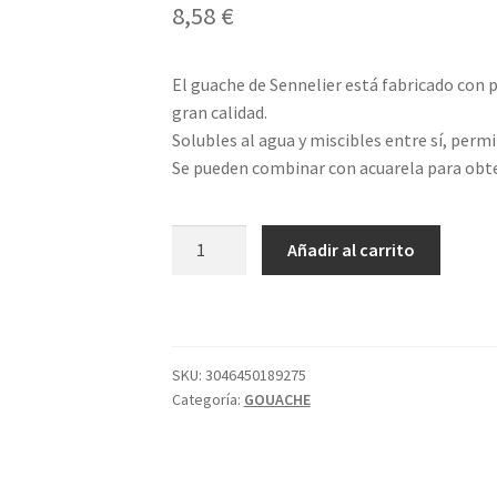
8,58
€
El guache de Sennelier está fabricado con 
gran calidad.
Solubles al agua y miscibles entre sí, perm
Se pueden combinar con acuarela para obte
GOAUCHE
Añadir al carrito
ROJO
HELIOS
619
S4
21ML
SKU:
3046450189275
Categoría:
GOUACHE
SENNELIE
cantidad