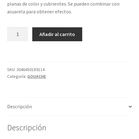
planas de color y cubrientes. Se pueden combinar con
acuarela para obtener efectos.
GOUACHE
Añadir al carrito
COBALTO
307
S4
21ML
SENNELIER
SKU:
3046450189114
Categoría:
GOUACHE
cantidad
Descripción
Descripción