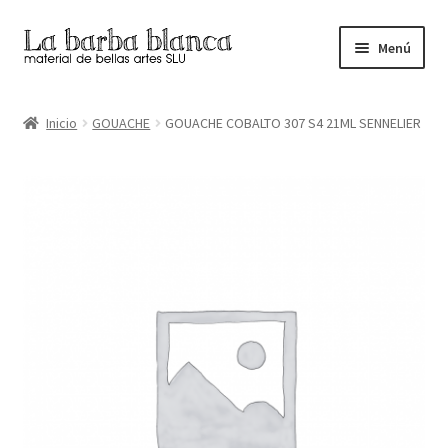
Ir
Ir
Menú
a
al
la
contenido
Inicio
navegación
Inicio
GOUACHE
GOUACHE COBALTO 307 S4 21ML SENNELIER
Carrito
Finalizar compra
Inicio
Mi cuenta
Tienda