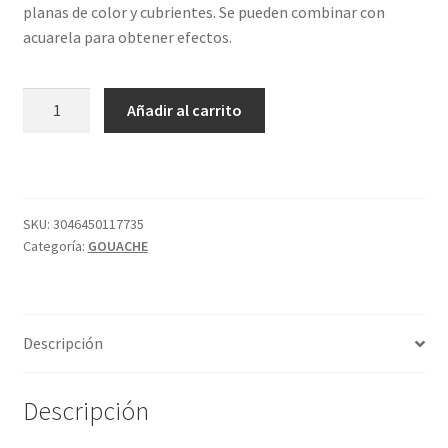
planas de color y cubrientes. Se pueden combinar con
acuarela para obtener efectos.
GOUACHE
Añadir al carrito
SOMBRA
NAT
205
S1
SENNELIER
SKU:
3046450117735
Categoría:
GOUACHE
cantidad
Descripción
Descripción