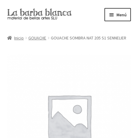
Ir
Ir
Menú
a
al
la
contenido
Inicio
navegación
Inicio
GOUACHE
GOUACHE SOMBRA NAT 205 S1 SENNELIER
Carrito
Finalizar compra
Inicio
Mi cuenta
Tienda