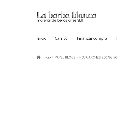
Ir
Ir
a
al
la
contenido
navegación
Inicio
Carrito
Finalizar compra
Inicio
Carrito
Finalizar compra
Inicio
Mi cuen
Inicio
PAPEL BLOCS
HOJA ARCHES 300 GG 5