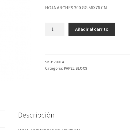
HOJA ARCHES 300 GG 56X76 CM
HOJA
Añadir al carrito
ARCHES
300
GG
56X76
CM
SKU:
20014
Categoría:
PAPEL BLOCS
cantidad
Descripción