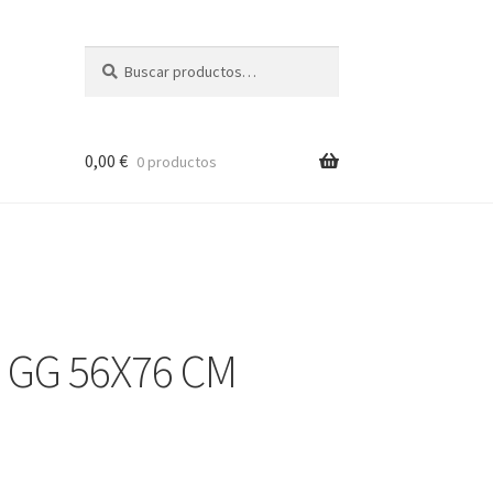
Buscar
Buscar
por:
0,00
€
0 productos
 GG 56X76 CM