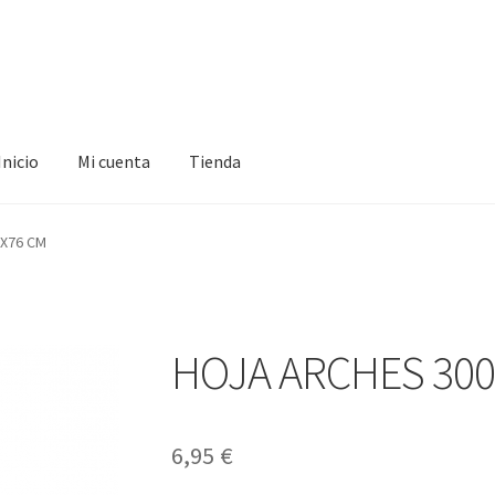
Inicio
Mi cuenta
Tienda
ta
Tienda
6X76 CM
HOJA ARCHES 300
6,95
€