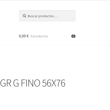
Buscar
Buscar
por:
0,00
€
0 productos
GR G FINO 56X76