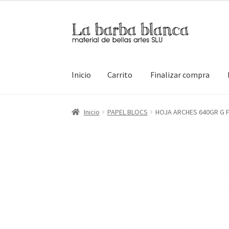
Ir
Ir
a
al
la
contenido
navegación
Inicio
Carrito
Finalizar compra
Inicio
Carrito
Finalizar compra
Inicio
Mi cuen
Inicio
PAPEL BLOCS
HOJA ARCHES 640GR G F