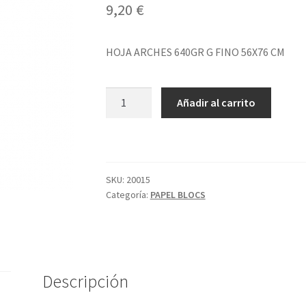
9,20
€
HOJA ARCHES 640GR G FINO 56X76 CM
HOJA
Añadir al carrito
ARCHES
640GR
G
FINO
56X76
SKU:
20015
Categoría:
PAPEL BLOCS
CM
cantidad
Descripción