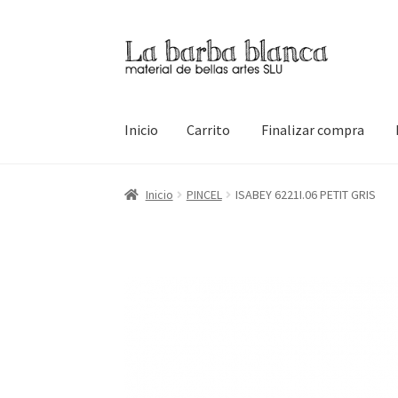
Ir
Ir
a
al
la
contenido
navegación
Inicio
Carrito
Finalizar compra
Inicio
Carrito
Finalizar compra
Inicio
Mi cuen
Inicio
PINCEL
ISABEY 6221I.06 PETIT GRIS