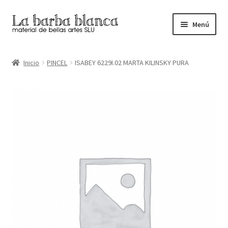
Ir
Ir
Menú
a
al
la
contenido
Inicio
navegación
Inicio
PINCEL
ISABEY 6229I.02 MARTA KILINSKY PURA
Carrito
Finalizar compra
Inicio
Mi cuenta
Tienda