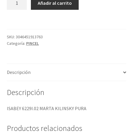
Añadir al carrito
6229I.02
MARTA
KILINSKY
PURA
cantidad
SKU:
3046451913763
Categoría:
PINCEL
Descripción
Descripción
ISABEY 6229I.02 MARTA KILINSKY PURA
Productos relacionados